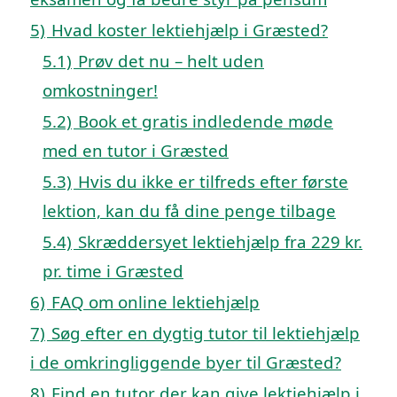
5)
Hvad koster lektiehjælp i Græsted?
5.1)
Prøv det nu – helt uden
omkostninger!
5.2)
Book et gratis indledende møde
med en tutor i Græsted
5.3)
Hvis du ikke er tilfreds efter første
lektion, kan du få dine penge tilbage
5.4)
Skræddersyet lektiehjælp fra 229 kr.
pr. time i Græsted
6)
FAQ om online lektiehjælp
7)
Søg efter en dygtig tutor til lektiehjælp
i de omkringliggende byer til Græsted?
8)
Find en tutor der kan give lektiehjælp i