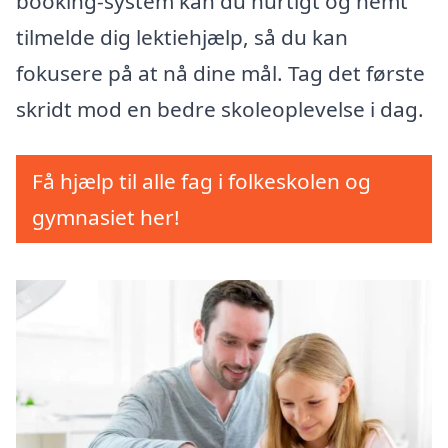
booking-system kan du hurtigt og nemt
tilmelde dig lektiehjælp, så du kan
fokusere på at nå dine mål. Tag det første
skridt mod en bedre skoleoplevelse i dag.
Få hjælp til alle fag i folkeskolen og
gymnasiet her!