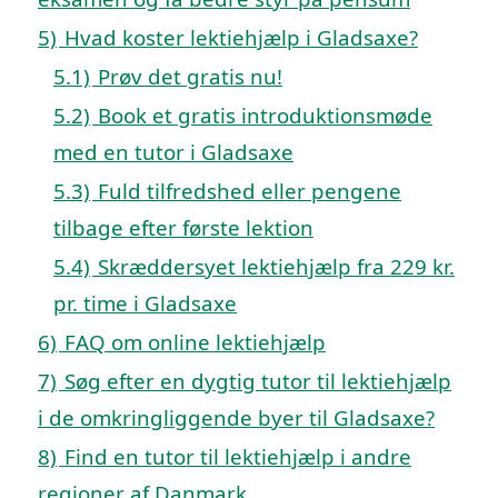
5)
Hvad koster lektiehjælp i Gladsaxe?
5.1)
Prøv det gratis nu!
5.2)
Book et gratis introduktionsmøde
med en tutor i Gladsaxe
5.3)
Fuld tilfredshed eller pengene
tilbage efter første lektion
5.4)
Skræddersyet lektiehjælp fra 229 kr.
pr. time i Gladsaxe
6)
FAQ om online lektiehjælp
7)
Søg efter en dygtig tutor til lektiehjælp
i de omkringliggende byer til Gladsaxe?
8)
Find en tutor til lektiehjælp i andre
regioner af Danmark