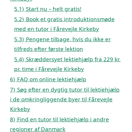
5.1)
Start nu – helt gratis!
5.2)
Book et gratis introduktionsmøde
med en tutor i Fårevejle Kirkeby
5.3)
Pengene tilbage, hvis du ikke er
tilfreds efter første lektion
5.4)
Skræddersyet lektiehjælp fra 229 kr.
pr. time i Fårevejle Kirkeby
6)
FAQ om online lektiehjælp
7)
Søg efter en dygtig tutor til lektiehjælp
i de omkringliggende byer til Fårevejle
Kirkeby
8)
Find en tutor til lektiehjælp i andre
regioner af Danmark