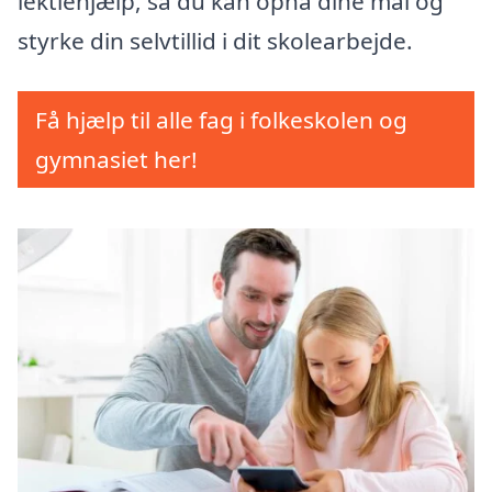
lektiehjælp, så du kan opnå dine mål og
styrke din selvtillid i dit skolearbejde.
Få hjælp til alle fag i folkeskolen og
gymnasiet her!