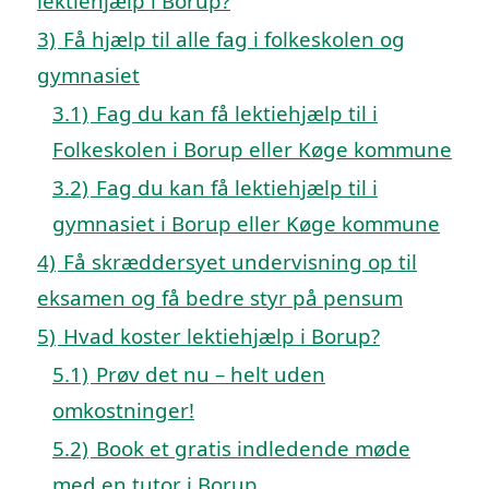
lektiehjælp i Borup?
3)
Få hjælp til alle fag i folkeskolen og
gymnasiet
3.1)
Fag du kan få lektiehjælp til i
Folkeskolen i Borup eller Køge kommune
3.2)
Fag du kan få lektiehjælp til i
gymnasiet i Borup eller Køge kommune
4)
Få skræddersyet undervisning op til
eksamen og få bedre styr på pensum
5)
Hvad koster lektiehjælp i Borup?
5.1)
Prøv det nu – helt uden
omkostninger!
5.2)
Book et gratis indledende møde
med en tutor i Borup