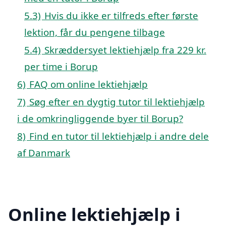
5.3)
Hvis du ikke er tilfreds efter første
lektion, får du pengene tilbage
5.4)
Skræddersyet lektiehjælp fra 229 kr.
per time i Borup
6)
FAQ om online lektiehjælp
7)
Søg efter en dygtig tutor til lektiehjælp
i de omkringliggende byer til Borup?
8)
Find en tutor til lektiehjælp i andre dele
af Danmark
Online lektiehjælp i