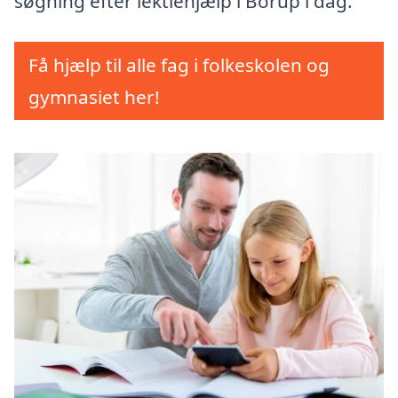
søgning efter lektiehjælp i Borup i dag.
Få hjælp til alle fag i folkeskolen og
gymnasiet her!