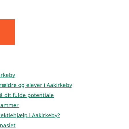
irkeby
orældre og elever i Aakirkeby
å dit fulde potentiale
 rammer
ektiehjælp i Aakirkeby?
mnasiet