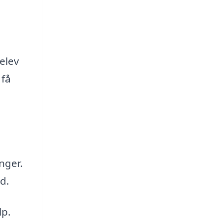
elev
 få
nger.
d.
lp.