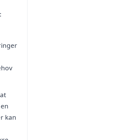
:
n
ringer
å
ehov
 at
 en
er kan
kre,