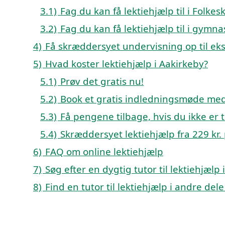
3.1)
Fag du kan få lektiehjælp til i Folk
3.2)
Fag du kan få lektiehjælp til i gym
4)
Få skræddersyet undervisning op til e
5)
Hvad koster lektiehjælp i Aakirkeby?
5.1)
Prøv det gratis nu!
5.2)
Book et gratis indledningsmøde med 
5.3)
Få pengene tilbage, hvis du ikke er ti
5.4)
Skræddersyet lektiehjælp fra 229 kr. 
6)
FAQ om online lektiehjælp
7)
Søg efter en dygtig tutor til lektiehjælp
8)
Find en tutor til lektiehjælp i andre de