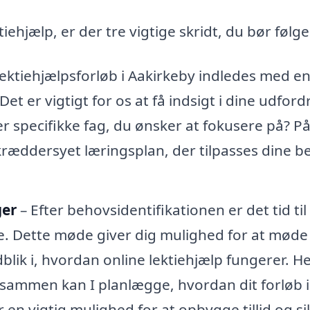
iehjælp, er der tre vigtige skridt, du bør følge
 lektiehjælpsforløb i Aakirkeby indledes med e
et er vigtigt for os at få indsigt i dine udford
r specifikke fag, du ønsker at fokusere på? P
kræddersyet læringsplan, der tilpasses dine b
ger
– Efter behovsidentifikationen er det tid til
e. Dette møde giver dig mulighed for at møde
dblik i, hvordan online lektiehjælp fungerer. H
 sammen kan I planlægge, hvordan dit forløb i
en vigtig mulighed for at opbygge tillid og si