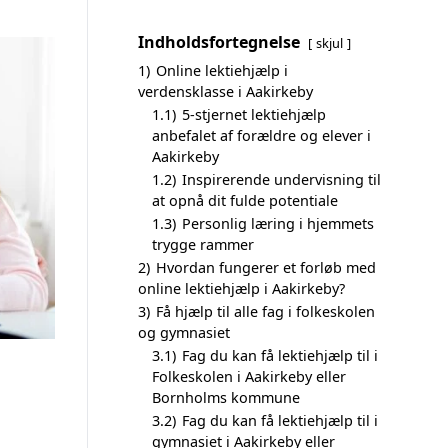
Indholdsfortegnelse
skjul
1)
Online lektiehjælp i
verdensklasse i Aakirkeby
1.1)
5-stjernet lektiehjælp
anbefalet af forældre og elever i
Aakirkeby
1.2)
Inspirerende undervisning til
at opnå dit fulde potentiale
1.3)
Personlig læring i hjemmets
trygge rammer
2)
Hvordan fungerer et forløb med
online lektiehjælp i Aakirkeby?
3)
Få hjælp til alle fag i folkeskolen
og gymnasiet
3.1)
Fag du kan få lektiehjælp til i
Folkeskolen i Aakirkeby eller
Bornholms kommune
3.2)
Fag du kan få lektiehjælp til i
gymnasiet i Aakirkeby eller