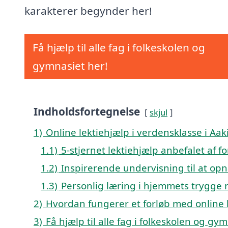
karakterer begynder her!
Få hjælp til alle fag i folkeskolen og
gymnasiet her!
Indholdsfortegnelse
skjul
1)
Online lektiehjælp i verdensklasse i Aak
1.1)
5-stjernet lektiehjælp anbefalet af f
1.2)
Inspirerende undervisning til at opn
1.3)
Personlig læring i hjemmets trygge
2)
Hvordan fungerer et forløb med online l
3)
Få hjælp til alle fag i folkeskolen og gy