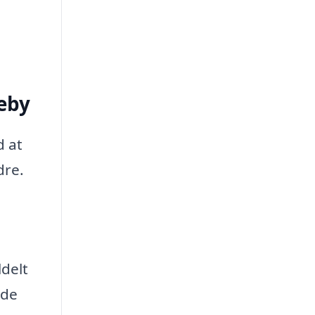
keby
d at
dre.
ldelt
lde