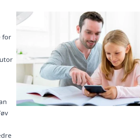
 for
tutor
kan
Tøv
edre