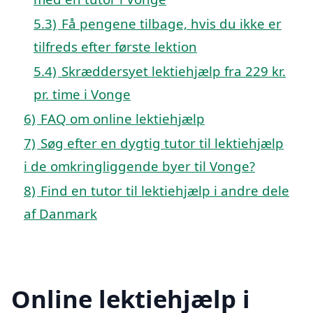
5.3)
Få pengene tilbage, hvis du ikke er
tilfreds efter første lektion
5.4)
Skræddersyet lektiehjælp fra 229 kr.
pr. time i Vonge
6)
FAQ om online lektiehjælp
7)
Søg efter en dygtig tutor til lektiehjælp
i de omkringliggende byer til Vonge?
8)
Find en tutor til lektiehjælp i andre dele
af Danmark
Online lektiehjælp i