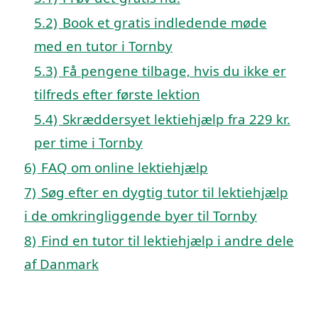
5.2)
Book et gratis indledende møde
med en tutor i Tornby
5.3)
Få pengene tilbage, hvis du ikke er
tilfreds efter første lektion
5.4)
Skræddersyet lektiehjælp fra 229 kr.
per time i Tornby
6)
FAQ om online lektiehjælp
7)
Søg efter en dygtig tutor til lektiehjælp
i de omkringliggende byer til Tornby
8)
Find en tutor til lektiehjælp i andre dele
af Danmark