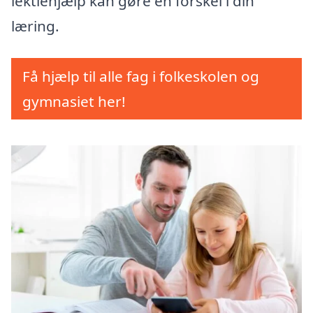
lektiehjælp kan gøre en forskel i din
læring.
Få hjælp til alle fag i folkeskolen og
gymnasiet her!