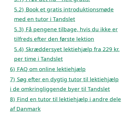
5.2)
Book et gratis introduktionsmøde
med en tutor i Tandslet
5.3)
Få pengene tilbage, hvis du ikke er
tilfreds efter den første lektion
5.4)
Skræddersyet lektiehjælp fra 229 kr.
per time i Tandslet
6)
FAQ om online lektiehjælp
7)
Søg efter en dygtig tutor til lektiehjælp
i de omkringliggende byer til Tandslet
8)
Find en tutor til lektiehjælp i andre dele
af Danmark