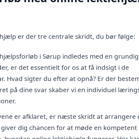
hjælp er der tre centrale skridt, du bør følge:
iehjælpsforløb i Sørup indledes med en grundig
r, er det essentielt for os at få indsigt i de
r. Hvad sigter du efter at opnå? Er der beste
et på dine svar skaber vi en individuel læring
ioner.
ne er afklaret, er næste skridt at arrangere 
 giver dig chancen for at møde en kompetent
m, hvordan online lektiehjælp fungerer. Her ka