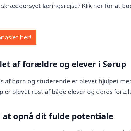
n skræddersyet læringsrejse? Klik her for at b
mnasiet her!
let af forældre og elever i Sørup
vis af børn og studerende er blevet hjulpet me
p er blevet rost af både elever og deres foræl
 at opnå dit fulde potentiale