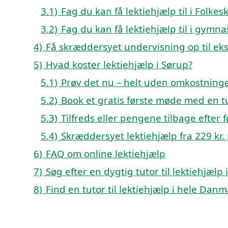
3.1)
Fag du kan få lektiehjælp til i Folk
3.2)
Fag du kan få lektiehjælp til i gymn
4)
Få skræddersyet undervisning op til e
5)
Hvad koster lektiehjælp i Sørup?
5.1)
Prøv det nu – helt uden omkostninge
5.2)
Book et gratis første møde med en tu
5.3)
Tilfreds eller pengene tilbage efter f
5.4)
Skræddersyet lektiehjælp fra 229 kr. 
6)
FAQ om online lektiehjælp
7)
Søg efter en dygtig tutor til lektiehjælp
8)
Find en tutor til lektiehjælp i hele Dan