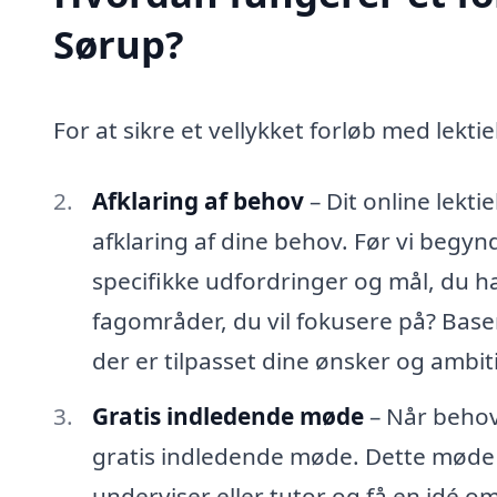
Sørup?
For at sikre et vellykket forløb med lektie
Afklaring af behov
– Dit online lekt
afklaring af dine behov. Før vi begynde
specifikke udfordringer og mål, du ha
fagområder, du vil fokusere på? Baser
der er tilpasset dine ønsker og ambit
Gratis indledende møde
– Når behove
gratis indledende møde. Dette møde
underviser eller tutor og få en idé o