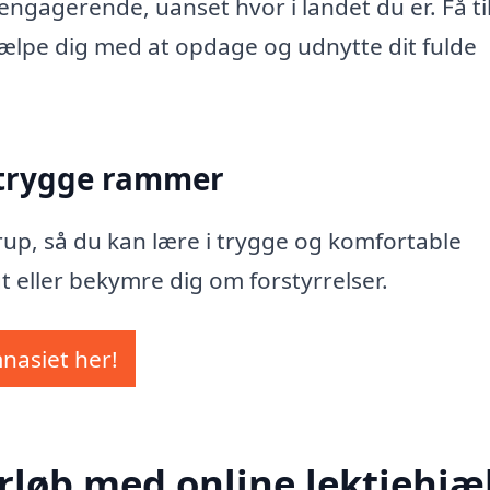
ngagerende, uanset hvor i landet du er. Få ti
 hjælpe dig med at opdage og udnytte dit fulde
 trygge rammer
Sørup, så du kan lære i trygge og komfortable
t eller bekymre dig om forstyrrelser.
mnasiet her!
rløb med online lektiehjæl