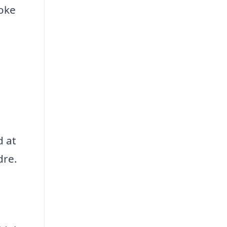
ooke
d at
dre.