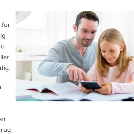
 for
ig
du
ller
dig.
n
t
her
brug