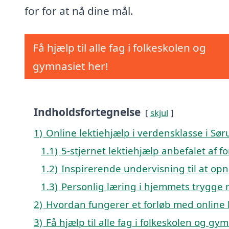
for for at nå dine mål.
Få hjælp til alle fag i folkeskolen og
gymnasiet her!
Indholdsfortegnelse
skjul
1)
Online lektiehjælp i verdensklasse i Sør
1.1)
5-stjernet lektiehjælp anbefalet af f
1.2)
Inspirerende undervisning til at opn
1.3)
Personlig læring i hjemmets trygge
2)
Hvordan fungerer et forløb med online l
3)
Få hjælp til alle fag i folkeskolen og gy