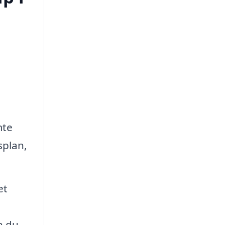
mte
splan,
et
n du