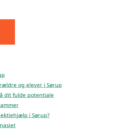
up
orældre og elever i Sørup
å dit fulde potentiale
 rammer
ektiehjælp i Sørup?
mnasiet