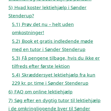
5)
Hvad koster lektiehjælp i Sønder
Stenderup?
5.1)
Prøv det nu – helt uden
omkostninger!
5.2)
Book et gratis indledende møde
med en tutor i Sønder Stenderup
5.3)
Få pengene tilbage, hvis du ikke er
tilfreds efter første lektion
5.4)
Skræddersyet lektiehjælp fra kun
229 kr. pr. time i Sønder Stenderup
6)
FAQ om online lektiehjælp
7)
Søg efter en dygtig tutor til lektiehjælp
i de omkringliggende byer til Sønder