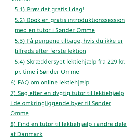
5.1)
Prøv det gratis i dag!
5.2)
Book en gratis introduktionssession
med en tutor i Sønder Omme
5.3)
Få pengene tilbage, hvis du ikke er
tilfreds efter første lektion
5.4)
Skræddersyet lektiehjælp fra 229 kr.
pr. time i Sønder Omme
6)
FAQ om online lektiehjælp
7)
Søg efter en dygtig tutor til lektiehjælp
i de omkringliggende byer til Sønder
Omme
8)
Find en tutor til lektiehjælp i andre dele
af Danmark