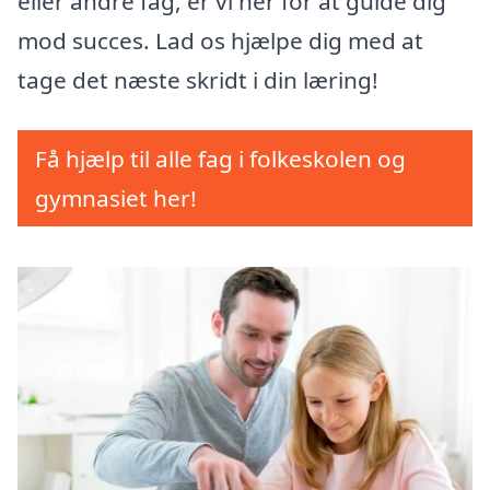
eller andre fag, er vi her for at guide dig
mod succes. Lad os hjælpe dig med at
tage det næste skridt i din læring!
Få hjælp til alle fag i folkeskolen og
gymnasiet her!