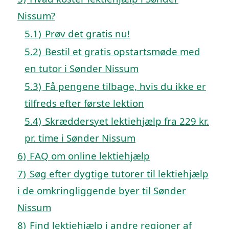
Nissum?
5.1)
Prøv det gratis nu!
5.2)
Bestil et gratis opstartsmøde med
en tutor i Sønder Nissum
5.3)
Få pengene tilbage, hvis du ikke er
tilfreds efter første lektion
5.4)
Skræddersyet lektiehjælp fra 229 kr.
pr. time i Sønder Nissum
6)
FAQ om online lektiehjælp
7)
Søg efter dygtige tutorer til lektiehjælp
i de omkringliggende byer til Sønder
Nissum
8)
Find lektiehjælp i andre regioner af