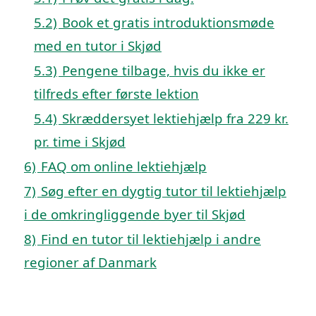
5.2)
Book et gratis introduktionsmøde
med en tutor i Skjød
5.3)
Pengene tilbage, hvis du ikke er
tilfreds efter første lektion
5.4)
Skræddersyet lektiehjælp fra 229 kr.
pr. time i Skjød
6)
FAQ om online lektiehjælp
7)
Søg efter en dygtig tutor til lektiehjælp
i de omkringliggende byer til Skjød
8)
Find en tutor til lektiehjælp i andre
regioner af Danmark