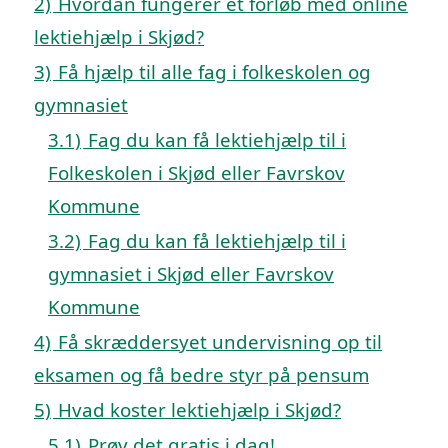
2)
Hvordan fungerer et forløb med online
lektiehjælp i Skjød?
3)
Få hjælp til alle fag i folkeskolen og
gymnasiet
3.1)
Fag du kan få lektiehjælp til i
Folkeskolen i Skjød eller Favrskov
Kommune
3.2)
Fag du kan få lektiehjælp til i
gymnasiet i Skjød eller Favrskov
Kommune
4)
Få skræddersyet undervisning op til
eksamen og få bedre styr på pensum
5)
Hvad koster lektiehjælp i Skjød?
5.1)
Prøv det gratis i dag!