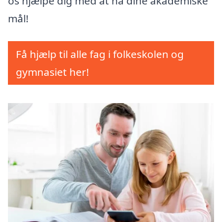
os hjælpe dig med at nå dine akademiske
mål!
Få hjælp til alle fag i folkeskolen og
gymnasiet her!