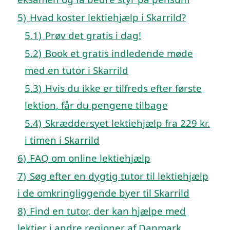
5)
Hvad koster lektiehjælp i Skarrild?
5.1)
Prøv det gratis i dag!
5.2)
Book et gratis indledende møde
med en tutor i Skarrild
5.3)
Hvis du ikke er tilfreds efter første
lektion, får du pengene tilbage
5.4)
Skræddersyet lektiehjælp fra 229 kr.
i timen i Skarrild
6)
FAQ om online lektiehjælp
7)
Søg efter en dygtig tutor til lektiehjælp
i de omkringliggende byer til Skarrild
8)
Find en tutor, der kan hjælpe med
lektier i andre regioner af Danmark