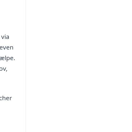
 via
leven
jælpe.
ov,
tcher