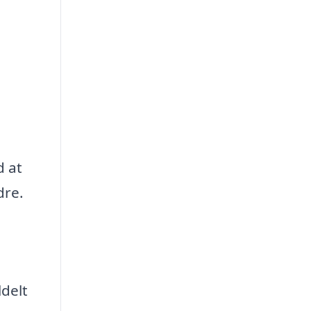
d at
dre.
ldelt