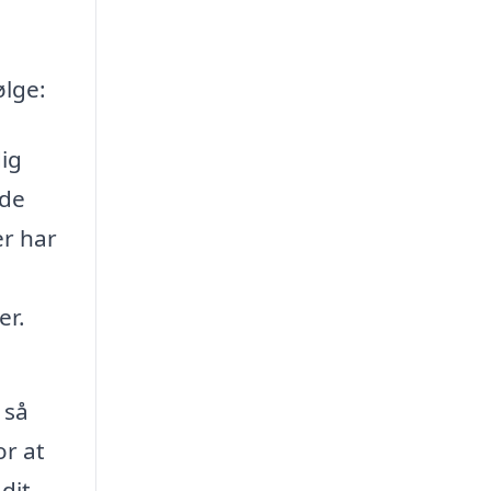
ølge:
ig
 de
er har
er.
 så
or at
dit