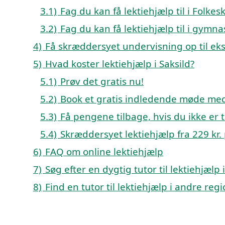
3.1)
Fag du kan få lektiehjælp til i Folk
3.2)
Fag du kan få lektiehjælp til i gymn
4)
Få skræddersyet undervisning op til e
5)
Hvad koster lektiehjælp i Saksild?
5.1)
Prøv det gratis nu!
5.2)
Book et gratis indledende møde med 
5.3)
Få pengene tilbage, hvis du ikke er ti
5.4)
Skræddersyet lektiehjælp fra 229 kr. p
6)
FAQ om online lektiehjælp
7)
Søg efter en dygtig tutor til lektiehjælp
8)
Find en tutor til lektiehjælp i andre re