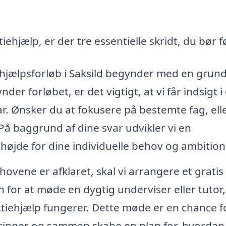
iehjælp, er der tre essentielle skridt, du bør f
iehjælpsforløb i Saksild begynder med en grund
der forløbet, er det vigtigt, at vi får indsigt i
r. Ønsker du at fokusere på bestemte fag, ell
 På baggrund af dine svar udvikler vi en
højde for dine individuelle behov og ambition
ovene er afklaret, skal vi arrangere et gratis
for at møde en dygtig underviser eller tutor,
ektiehjælp fungerer. Dette møde er en chance f
ringer og sammen skabe en plan for, hvordan 