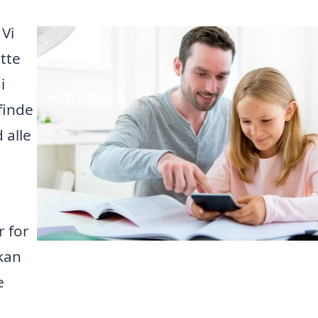
 Vi
ette
i
finde
 alle
r for
 kan
e