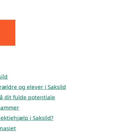
ild
rældre og elever i Saksild
å dit fulde potentiale
 rammer
ektiehjælp i Saksild?
mnasiet