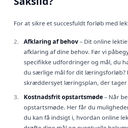
Saksild?
For at sikre et succesfuldt forløb med lekt
Afklaring af behov
– Dit online lekt
afklaring af dine behov. Før vi påbegyn
specifikke udfordringer og mål, du ha
du særlige mål for dit læringsforløb?
skræddersyet læringsplan, der tager 
Kostnadsfrit opstartsmøde
– Når beh
opstartsmøde. Her får du muligheden 
du kan få indsigt i, hvordan online l
drøfte dine mål og eventuelle bekym