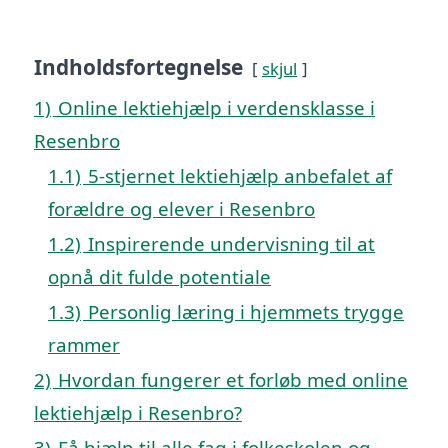
Indholdsfortegnelse
skjul
1)
Online lektiehjælp i verdensklasse i
Resenbro
1.1)
5-stjernet lektiehjælp anbefalet af
forældre og elever i Resenbro
1.2)
Inspirerende undervisning til at
opnå dit fulde potentiale
1.3)
Personlig læring i hjemmets trygge
rammer
2)
Hvordan fungerer et forløb med online
lektiehjælp i Resenbro?
3)
Få hjælp til alle fag i folkeskolen og