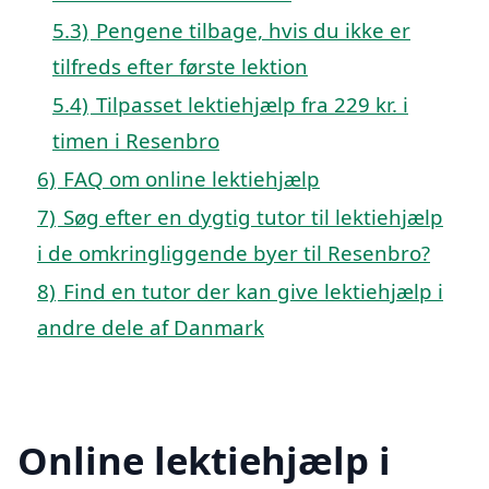
5.3)
Pengene tilbage, hvis du ikke er
tilfreds efter første lektion
5.4)
Tilpasset lektiehjælp fra 229 kr. i
timen i Resenbro
6)
FAQ om online lektiehjælp
7)
Søg efter en dygtig tutor til lektiehjælp
i de omkringliggende byer til Resenbro?
8)
Find en tutor der kan give lektiehjælp i
andre dele af Danmark
Online lektiehjælp i