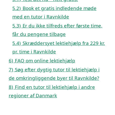
5.2)
Book et gratis indledende møde
med en tutor i Ravnkilde
5.3)
Er du ikke tilfreds efter første time,
får du pengene tilbage
5.4)
Skræddersyet lektiehjælp fra 229 kr.
pr. time i Ravnkilde
6)
FAQ om online lektiehjælp
7)
Søg efter dygtig tutor til lektiehjælp i
de omkringliggende byer til Ravnkilde?
8)
Find en tutor til lektiehjælp i andre
regioner af Danmark