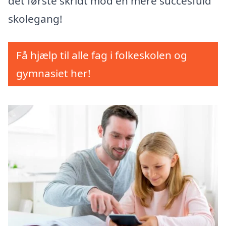
det første skridt mod en mere succesfuld
skolegang!
Få hjælp til alle fag i folkeskolen og
gymnasiet her!