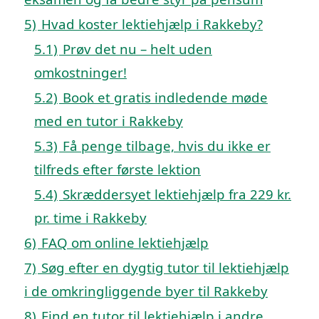
5)
Hvad koster lektiehjælp i Rakkeby?
5.1)
Prøv det nu – helt uden
omkostninger!
5.2)
Book et gratis indledende møde
med en tutor i Rakkeby
5.3)
Få penge tilbage, hvis du ikke er
tilfreds efter første lektion
5.4)
Skræddersyet lektiehjælp fra 229 kr.
pr. time i Rakkeby
6)
FAQ om online lektiehjælp
7)
Søg efter en dygtig tutor til lektiehjælp
i de omkringliggende byer til Rakkeby
8)
Find en tutor til lektiehjælp i andre