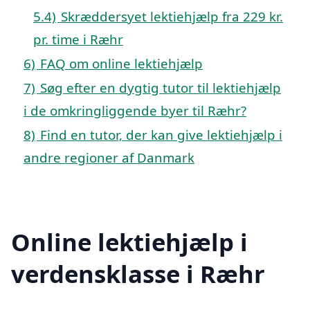
5.4)
Skræddersyet lektiehjælp fra 229 kr.
pr. time i Ræhr
6)
FAQ om online lektiehjælp
7)
Søg efter en dygtig tutor til lektiehjælp
i de omkringliggende byer til Ræhr?
8)
Find en tutor, der kan give lektiehjælp i
andre regioner af Danmark
Online lektiehjælp i
verdensklasse i Ræhr