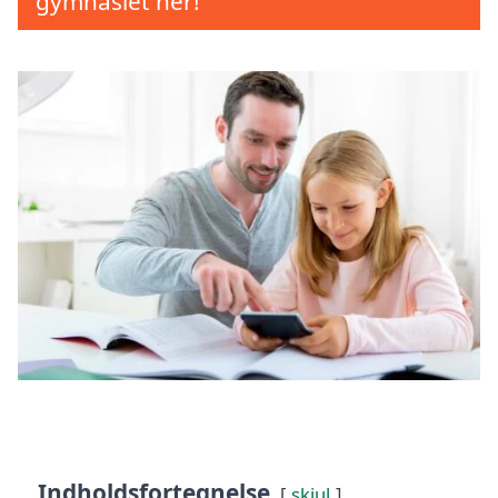
gymnasiet her!
Indholdsfortegnelse
skjul