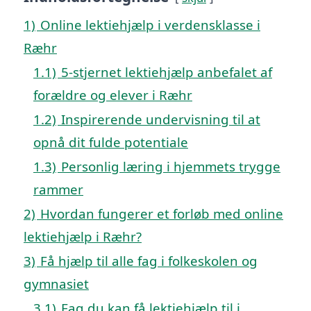
1)
Online lektiehjælp i verdensklasse i
Ræhr
1.1)
5-stjernet lektiehjælp anbefalet af
forældre og elever i Ræhr
1.2)
Inspirerende undervisning til at
opnå dit fulde potentiale
1.3)
Personlig læring i hjemmets trygge
rammer
2)
Hvordan fungerer et forløb med online
lektiehjælp i Ræhr?
3)
Få hjælp til alle fag i folkeskolen og
gymnasiet
3.1)
Fag du kan få lektiehjælp til i