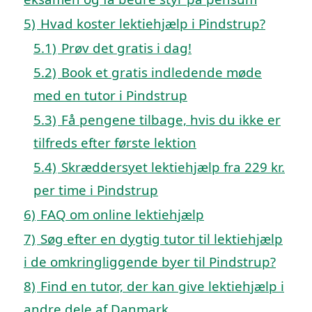
5)
Hvad koster lektiehjælp i Pindstrup?
5.1)
Prøv det gratis i dag!
5.2)
Book et gratis indledende møde
med en tutor i Pindstrup
5.3)
Få pengene tilbage, hvis du ikke er
tilfreds efter første lektion
5.4)
Skræddersyet lektiehjælp fra 229 kr.
per time i Pindstrup
6)
FAQ om online lektiehjælp
7)
Søg efter en dygtig tutor til lektiehjælp
i de omkringliggende byer til Pindstrup?
8)
Find en tutor, der kan give lektiehjælp i
andre dele af Danmark