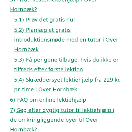
Hornbæk?
5.1)
Prøv det gratis nu!
5.2)
Planlæg et gratis
introduktionsmøde med en tutor i Over
Hornbæk
5.3)
Få pengene tilbage, hvis du ikke er
tilfreds efter første lektion
5.4)
Skræddersyet lektiehjælp fra 229 kr.
pr. time i Over Hornbæk
6)
FAQ om online lektiehjælp
7)
Søg efter dygtig tutor til lektiehjælp i
de omkringliggende byer til Over
Hornbæk?