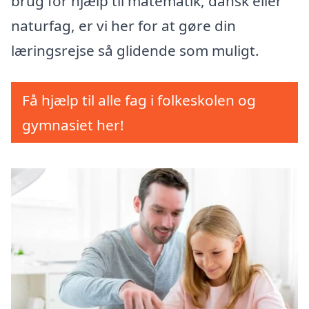
brug for hjælp til matematik, dansk eller
naturfag, er vi her for at gøre din
læringsrejse så glidende som muligt.
Få hjælp til alle fag i folkeskolen og
gymnasiet her!