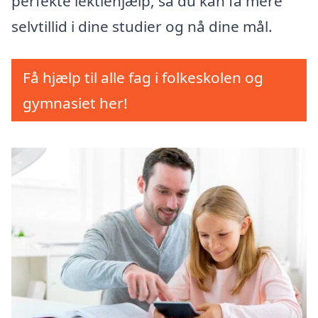
perfekte lektiehjælp, så du kan få mere
selvtillid i dine studier og nå dine mål.
Få hjælp til alle fag i folkeskolen og
gymnasiet her!