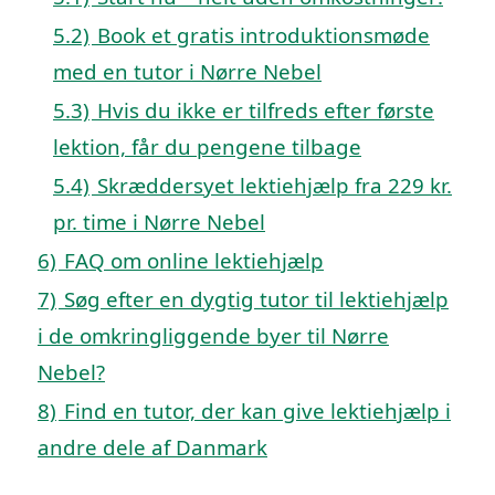
5.2)
Book et gratis introduktionsmøde
med en tutor i Nørre Nebel
5.3)
Hvis du ikke er tilfreds efter første
lektion, får du pengene tilbage
5.4)
Skræddersyet lektiehjælp fra 229 kr.
pr. time i Nørre Nebel
6)
FAQ om online lektiehjælp
7)
Søg efter en dygtig tutor til lektiehjælp
i de omkringliggende byer til Nørre
Nebel?
8)
Find en tutor, der kan give lektiehjælp i
andre dele af Danmark