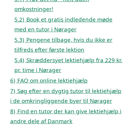
omkostninger!
5.2)
Book et gratis indledende møde
med en tutor i Nørager
5.3)
Pengene tilbage, hvis du ikke er
tilfreds efter første lektion
5.4)
Skræddersyet lektiehjælp fra 229 kr.
pr. time i Nørager
6)
FAQ om online lektiehjælp
7)
Søg efter en dygtig tutor til lektiehjælp
i de omkringliggende byer til Nørager
8)
Find en tutor der kan give lektiehjælp i
andre dele af Danmark