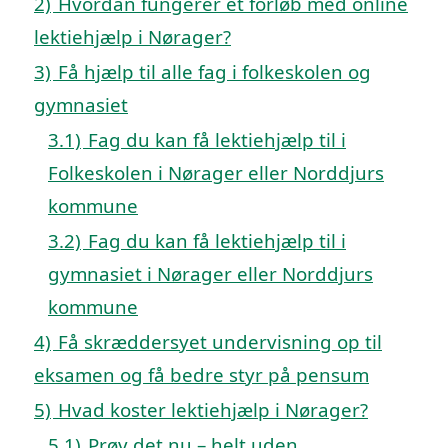
2)
Hvordan fungerer et forløb med online
lektiehjælp i Nørager?
3)
Få hjælp til alle fag i folkeskolen og
gymnasiet
3.1)
Fag du kan få lektiehjælp til i
Folkeskolen i Nørager eller Norddjurs
kommune
3.2)
Fag du kan få lektiehjælp til i
gymnasiet i Nørager eller Norddjurs
kommune
4)
Få skræddersyet undervisning op til
eksamen og få bedre styr på pensum
5)
Hvad koster lektiehjælp i Nørager?
5.1)
Prøv det nu – helt uden