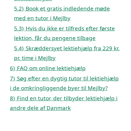
5.2)
Book et gratis indledende møde
med en tutor i Mejlby
5.3)
Hvis du ikke er tilfreds efter første
lektion, får du pengene tilbage
5.4)
Skræddersyet lektiehjælp fra 229 kr.
pr. time i Mejlby
6)
FAQ om online lektiehjælp
7)
Søg efter en dygtig tutor til lektiehjælp
i de omkringliggende byer til Mejlby?
8)
Find en tutor, der tilbyder lektiehjælp i
andre dele af Danmark