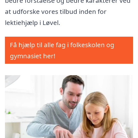
bedre forståelse og bedre karakterer ved
at udforske vores tilbud inden for
lektiehjælp i Løvel.
Få hjælp til alle fag i folkeskolen og
gymnasiet her!