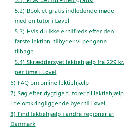
5.2)
Book et gratis indledende møde
med en tutor i Løvel
5.3)
Hvis du ikke er tilfreds efter den
første lektion, tilbyder vi pengene
tilbage
5.4)
Skræddersyet lektiehjælp fra 229 kr.
per time i Løvel
6)
FAQ om online lektiehjælp
7)
Søg efter dygtige tutorer til lektiehjælp
i de omkringliggende byer til Løvel
8)
Find lektiehjælp i andre regioner af
Danmark