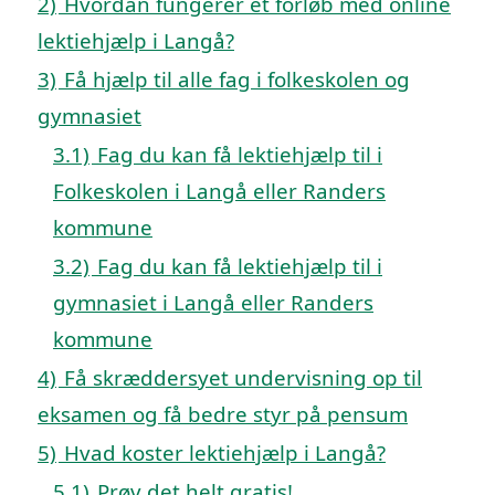
2)
Hvordan fungerer et forløb med online
lektiehjælp i Langå?
3)
Få hjælp til alle fag i folkeskolen og
gymnasiet
3.1)
Fag du kan få lektiehjælp til i
Folkeskolen i Langå eller Randers
kommune
3.2)
Fag du kan få lektiehjælp til i
gymnasiet i Langå eller Randers
kommune
4)
Få skræddersyet undervisning op til
eksamen og få bedre styr på pensum
5)
Hvad koster lektiehjælp i Langå?
5.1)
Prøv det helt gratis!