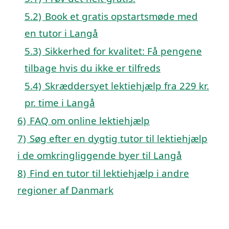
5.2)
Book et gratis opstartsmøde med
en tutor i Langå
5.3)
Sikkerhed for kvalitet: Få pengene
tilbage hvis du ikke er tilfreds
5.4)
Skræddersyet lektiehjælp fra 229 kr.
pr. time i Langå
6)
FAQ om online lektiehjælp
7)
Søg efter en dygtig tutor til lektiehjælp
i de omkringliggende byer til Langå
8)
Find en tutor til lektiehjælp i andre
regioner af Danmark