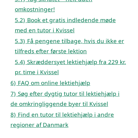
omkostninger!
5.2)
Book et gratis indledende møde
med en tutor i Kvissel
5.3)
Få pengene tilbage, hvis du ikke er
tilfreds efter første lektion
5.4)
Skræddersyet lektiehjælp fra 229 kr.
pr. time i Kvissel
6)
FAQ om online lektiehjælp
7)
Søg efter dygtig tutor til lektiehjælp i
de omkringliggende byer til Kvissel
8)
Find en tutor til lektiehjælp i andre
regioner af Danmark