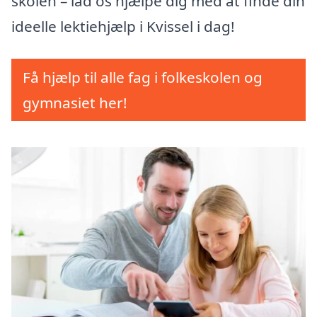
skolen – lad os hjælpe dig med at finde din
ideelle lektiehjælp i Kvissel i dag!
Få hjælp til alle fag i folkeskolen og
gymnasiet her!