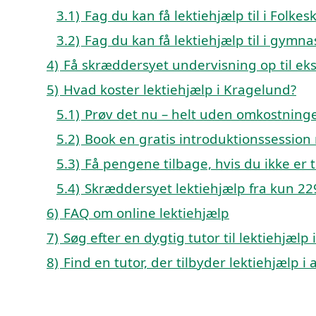
3.1)
Fag du kan få lektiehjælp til i Fol
3.2)
Fag du kan få lektiehjælp til i gym
4)
Få skræddersyet undervisning op til e
5)
Hvad koster lektiehjælp i Kragelund?
5.1)
Prøv det nu – helt uden omkostninge
5.2)
Book en gratis introduktionssession
5.3)
Få pengene tilbage, hvis du ikke er ti
5.4)
Skræddersyet lektiehjælp fra kun 229
6)
FAQ om online lektiehjælp
7)
Søg efter en dygtig tutor til lektiehjæl
8)
Find en tutor, der tilbyder lektiehjælp 