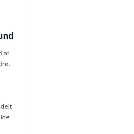
lund
d at
dre.
ldelt
ulde