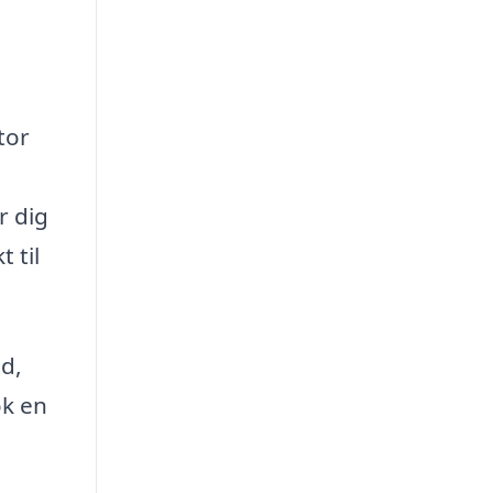
tor
r dig
 til
ed,
ok en