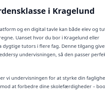
erdensklasse i Kragelund
form og en digital tavle kan både elev og tu
egne. Uanset hvor du bor i Kragelund eller
ygtige tutors i flere fag. Denne tilgang give
kræddersy undervisningen, så den passer perfekt
sser vi undervisningen for at styrke din fagligh
dt mod at forbedre dine skolefærdigheder – bo