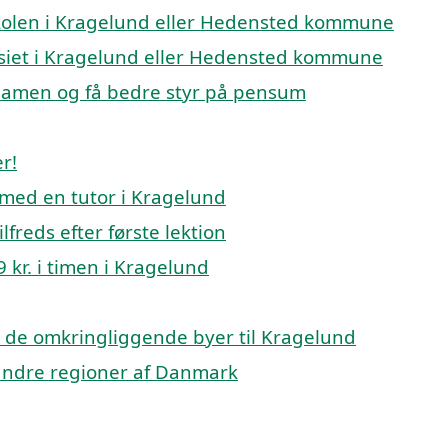
keskolen i Kragelund eller Hedensted kommune
nasiet i Kragelund eller Hedensted kommune
ksamen og få bedre styr på pensum
r!
 med en tutor i Kragelund
lfreds efter første lektion
 kr. i timen i Kragelund
p i de omkringliggende byer til Kragelund
i andre regioner af Danmark