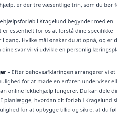
ehjælp, er der tre væsentlige trin, som du bør f
ktiehjælpsforløb i Kragelund begynder med en
er essentielt for os at forstå dine specifikke
r i gang. Hvilke mål ønsker du at opnå, og er 
 dine svar vil vi udvikle en personlig læringspl
ger
– Efter behovsafklaringen arrangerer vi et
ulighed for at møde en erfaren underviser el
an online lektiehjælp fungerer. Du kan dele d
 planlægge, hvordan dit forløb i Kragelund s
ighed for at opbygge tillid og sikre, at du føl