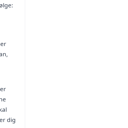
ølge:
der
an,
ler
ine
kal
er dig