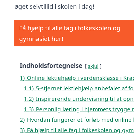
øget selvtillid i skolen i dag!
Få hjælp til alle fag i folkeskolen og
gymnasiet her!
Indholdsfortegnelse
skjul
1)
Online lektiehjælp i verdensklasse i Kr
1.1)
5-stjernet lektiehjælp anbefalet af f
1.2)
Inspirerende undervisning til at opn
1.3)
Personlig læring i hjemmets trygge
2)
Hvordan fungerer et forløb med online 
3)
Få hjælp til alle fag i folkeskolen og gy