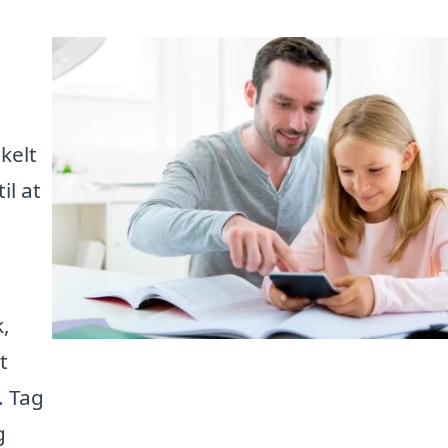
kelt
il at
,
t
. Tag
g