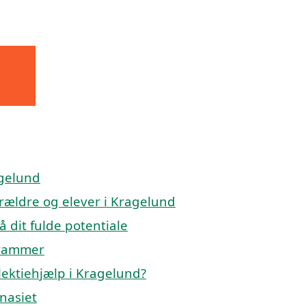
agelund
orældre og elever i Kragelund
å dit fulde potentiale
 rammer
lektiehjælp i Kragelund?
mnasiet