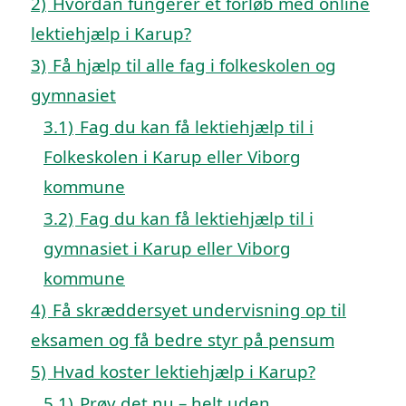
2)
Hvordan fungerer et forløb med online
lektiehjælp i Karup?
3)
Få hjælp til alle fag i folkeskolen og
gymnasiet
3.1)
Fag du kan få lektiehjælp til i
Folkeskolen i Karup eller Viborg
kommune
3.2)
Fag du kan få lektiehjælp til i
gymnasiet i Karup eller Viborg
kommune
4)
Få skræddersyet undervisning op til
eksamen og få bedre styr på pensum
5)
Hvad koster lektiehjælp i Karup?
5.1)
Prøv det nu – helt uden