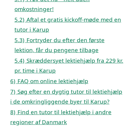
omkostninger!
5.2)
Aftal et gratis kickoff-møde med en
tutor i Karup
5.3)
Fortryder du efter den første
lektion, får du pengene tilbage
5.4)
Skræddersyet lektiehjælp fra 229 kr.
pr. time i Karup
6)
FAQ om online lektiehjælp
7)
Søg efter en dygtig tutor til lektiehjælp
i de omkringliggende byer til Karup?
8)
Find en tutor til lektiehjælp i andre
regioner af Danmark