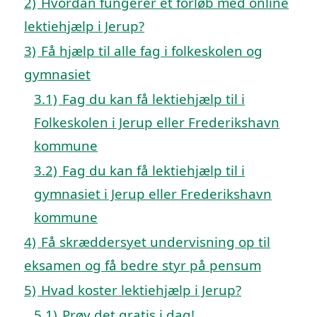
2)
Hvordan fungerer et forløb med online
lektiehjælp i Jerup?
3)
Få hjælp til alle fag i folkeskolen og
gymnasiet
3.1)
Fag du kan få lektiehjælp til i
Folkeskolen i Jerup eller Frederikshavn
kommune
3.2)
Fag du kan få lektiehjælp til i
gymnasiet i Jerup eller Frederikshavn
kommune
4)
Få skræddersyet undervisning op til
eksamen og få bedre styr på pensum
5)
Hvad koster lektiehjælp i Jerup?
5.1)
Prøv det gratis i dag!