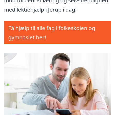
mod forbedret læring og selvstændighed
med lektiehjælp i Jerup i dag!
Få hjælp til alle fag i folkeskolen og
gymnasiet her!