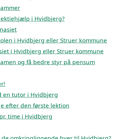
 rammer
ektiehjælp i Hvidbjerg?
mnasiet
skolen i Hvidbjerg eller Struer kommune
asiet i Hvidbjerg eller Struer kommune
ksamen og få bedre styr på pensum
r!
en tutor i Hvidbjerg
e efter den første lektion
pr. time i Hvidbjerg
 i de omkringliggende byer til Hvidbjerg?