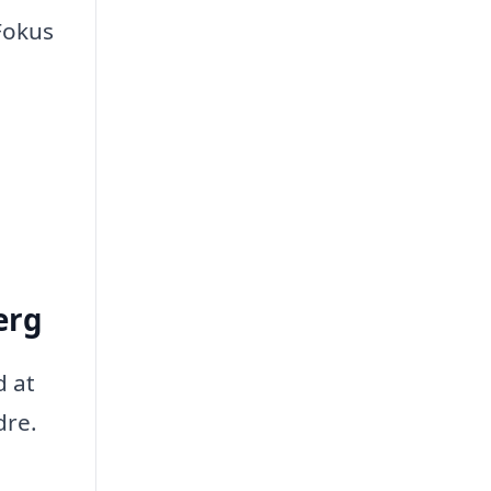
 Fokus
erg
d at
dre.