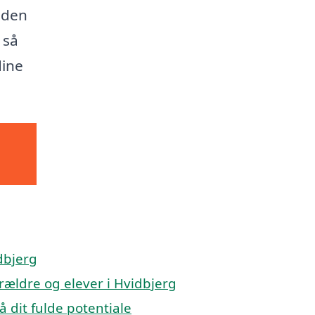
 den
 så
dine
dbjerg
orældre og elever i Hvidbjerg
å dit fulde potentiale