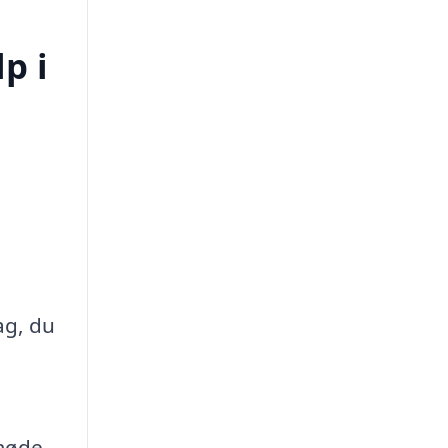
p i
ag, du
møde.