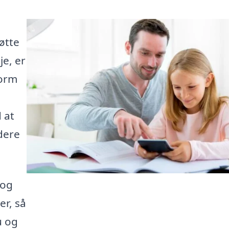
øtte
je, er
form
 at
dere
 og
er, så
u og