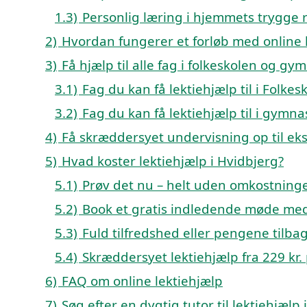
1.3)
Personlig læring i hjemmets trygge
2)
Hvordan fungerer et forløb med online l
3)
Få hjælp til alle fag i folkeskolen og gy
3.1)
Fag du kan få lektiehjælp til i Folke
3.2)
Fag du kan få lektiehjælp til i gymn
4)
Få skræddersyet undervisning op til e
5)
Hvad koster lektiehjælp i Hvidbjerg?
5.1)
Prøv det nu – helt uden omkostninge
5.2)
Book et gratis indledende møde med 
5.3)
Fuld tilfredshed eller pengene tilbag
5.4)
Skræddersyet lektiehjælp fra 229 kr. 
6)
FAQ om online lektiehjælp
7)
Søg efter en dygtig tutor til lektiehjælp