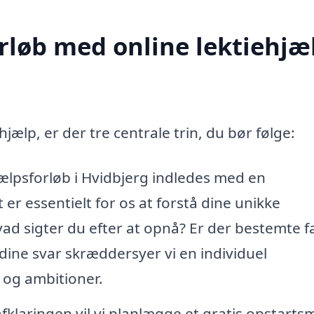
rløb med online lektiehjæl
hjælp, er der tre centrale trin, du bør følge:
jælpsforløb i Hvidbjerg indledes med en
r essentielt for os at forstå dine unikke
Hvad sigter du efter at opnå? Er der bestemte f
ine svar skræddersyer vi en individuel
 og ambitioner.
fklaringen vil vi planlægge et gratis opstarts