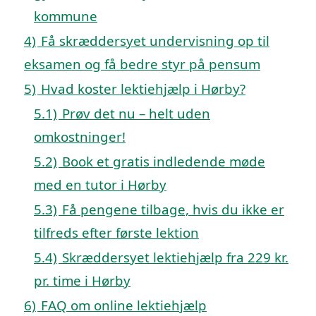
kommune
4)
Få skræddersyet undervisning op til
eksamen og få bedre styr på pensum
5)
Hvad koster lektiehjælp i Hørby?
5.1)
Prøv det nu – helt uden
omkostninger!
5.2)
Book et gratis indledende møde
med en tutor i Hørby
5.3)
Få pengene tilbage, hvis du ikke er
tilfreds efter første lektion
5.4)
Skræddersyet lektiehjælp fra 229 kr.
pr. time i Hørby
6)
FAQ om online lektiehjælp