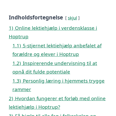
Indholdsfortegnelse
skjul
1)
Online lektiehjælp i verdensklasse i
Hoptrup
1.1)
5-stjernet lektiehjælp anbefalet af
forældre og elever i Hoptrup
1.2)
Inspirerende undervisning til at
opnå dit fulde potentiale
1.3)
Personlig læring i hjemmets trygge
rammer
2)
Hvordan fungerer et forløb med online
lektiehjælp i Hoptrup?
3)
Få hjælp til alle fag i folkeskolen og