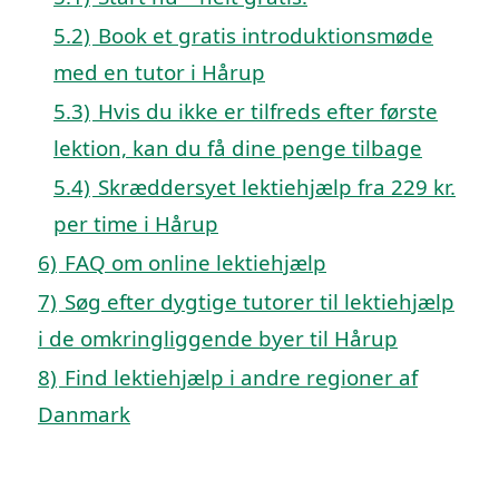
5.2)
Book et gratis introduktionsmøde
med en tutor i Hårup
5.3)
Hvis du ikke er tilfreds efter første
lektion, kan du få dine penge tilbage
5.4)
Skræddersyet lektiehjælp fra 229 kr.
per time i Hårup
6)
FAQ om online lektiehjælp
7)
Søg efter dygtige tutorer til lektiehjælp
i de omkringliggende byer til Hårup
8)
Find lektiehjælp i andre regioner af
Danmark