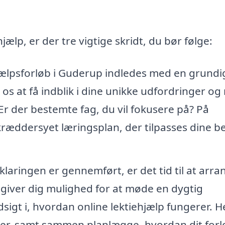
hjælp, er der tre vigtige skridt, du bør følge:
hjælpsforløb i Guderup indledes med en grundi
 os at få indblik i dine unikke udfordringer og
Er der bestemte fag, du vil fokusere på? På
kræddersyet læringsplan, der tilpasses dine b
laringen er gennemført, er det tid til at arra
giver dig mulighed for at møde en dygtig
ndsigt i, hvordan online lektiehjælp fungerer. H
er, samt sammen planlægge, hvordan dit forlø