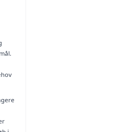
g
 mål.
ehov
ngere
er
b i