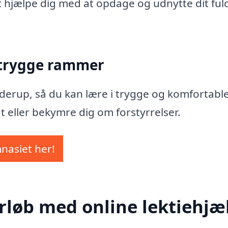
at hjælpe dig med at opdage og udnytte dit ful
 trygge rammer
 Guderup, så du kan lære i trygge og komfortabl
t eller bekymre dig om forstyrrelser.
mnasiet her!
rløb med online lektiehjæl