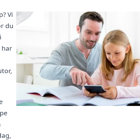
p? Vi
or du
i
 har
utor,
e
lpe
m
dag,