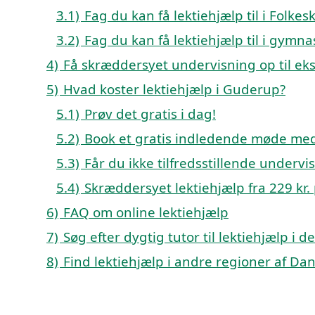
3.1)
Fag du kan få lektiehjælp til i Fol
3.2)
Fag du kan få lektiehjælp til i gym
4)
Få skræddersyet undervisning op til e
5)
Hvad koster lektiehjælp i Guderup?
5.1)
Prøv det gratis i dag!
5.2)
Book et gratis indledende møde med
5.3)
Får du ikke tilfredsstillende underv
5.4)
Skræddersyet lektiehjælp fra 229 kr.
6)
FAQ om online lektiehjælp
7)
Søg efter dygtig tutor til lektiehjælp i
8)
Find lektiehjælp i andre regioner af D