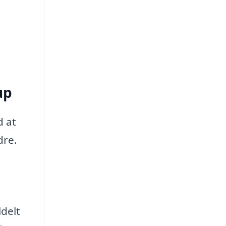
up
d at
dre.
ldelt