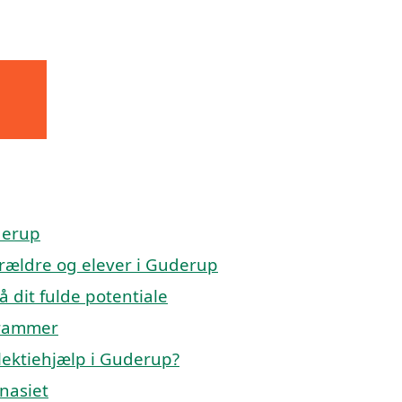
derup
forældre og elever i Guderup
å dit fulde potentiale
 rammer
lektiehjælp i Guderup?
mnasiet