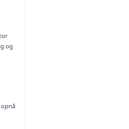
tor
ag og
n opnå