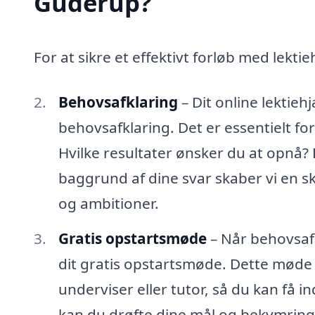
Guderup?
For at sikre et effektivt forløb med lektie
Behovsafklaring
– Dit online lektie
behovsafklaring. Det er essentielt for
Hvilke resultater ønsker du at opnå? 
baggrund af dine svar skaber vi en s
og ambitioner.
Gratis opstartsmøde
– Når behovsafk
dit gratis opstartsmøde. Dette møde 
underviser eller tutor, så du kan få i
kan du drøfte dine mål og bekymring