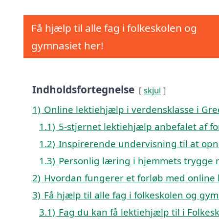
Få hjælp til alle fag i folkeskolen og
gymnasiet her!
Indholdsfortegnelse
skjul
1)
Online lektiehjælp i verdensklasse i Gr
1.1)
5-stjernet lektiehjælp anbefalet af 
1.2)
Inspirerende undervisning til at opn
1.3)
Personlig læring i hjemmets trygge
2)
Hvordan fungerer et forløb med online 
3)
Få hjælp til alle fag i folkeskolen og gy
3.1)
Fag du kan få lektiehjælp til i Folk