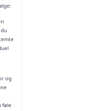
ølge:
en
, du
stemte
duel
or og
ine
 føle