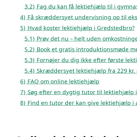
3.2)
Fag du kan få lektiehjælp til i gymn
4)
Få skræddersyet undervisning op til e
5)
Hvad koster lektiehjælp i Gredstedbro?
5.1)
Prøv det nu – helt uden omkostninge
5.2)
Book et gratis introduktionsmøde m
5.3)
Fornøjer du dig ikke efter første lek
5.4)
Skræddersyet lektiehjælp fra 229 kr. 
6)
FAQ om online lektiehjælp
7)
Søg efter en dygtig tutor til lektiehjæl
8)
Find en tutor der kan give lektiehjælp 