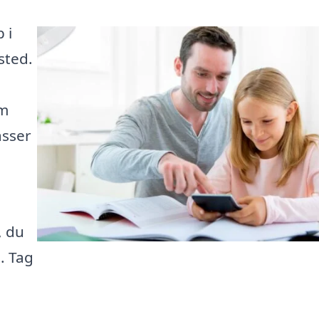
 i
sted.
rm
asser
, du
. Tag