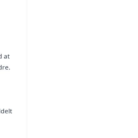
d at
dre.
ldelt
t