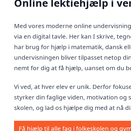
Online lektiehjælp i v
Med vores moderne online undervisning
via en digital tavle. Her kan I skrive,
har brug for hjælp i matematik, dansk elle
undervisningen bliver tilpasset netop din
nemt for dig at få hjælp, uanset om du 
Vi ved, at hver elev er unik. Derfor foku
styrker din faglige viden, motivation og 
skolen, og lad os hjælpe dig med at nå d
Få hjælp til alle fag i folkeskolen og gy