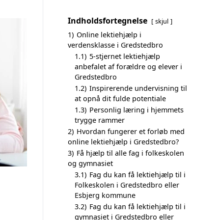
Indholdsfortegnelse
skjul
1)
Online lektiehjælp i
verdensklasse i Gredstedbro
1.1)
5-stjernet lektiehjælp
anbefalet af forældre og elever i
Gredstedbro
1.2)
Inspirerende undervisning til
at opnå dit fulde potentiale
1.3)
Personlig læring i hjemmets
trygge rammer
2)
Hvordan fungerer et forløb med
online lektiehjælp i Gredstedbro?
3)
Få hjælp til alle fag i folkeskolen
og gymnasiet
3.1)
Fag du kan få lektiehjælp til i
Folkeskolen i Gredstedbro eller
Esbjerg kommune
3.2)
Fag du kan få lektiehjælp til i
gymnasiet i Gredstedbro eller