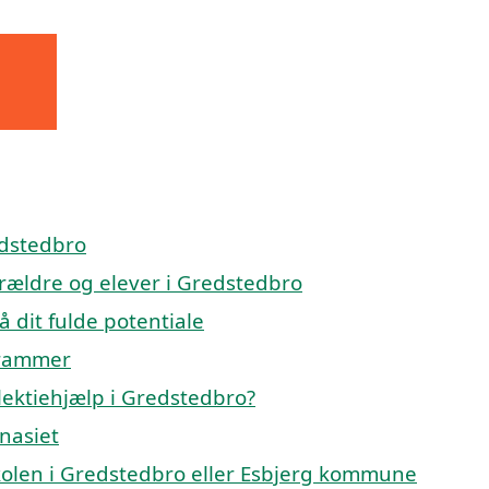
edstedbro
forældre og elever i Gredstedbro
å dit fulde potentiale
 rammer
lektiehjælp i Gredstedbro?
mnasiet
eskolen i Gredstedbro eller Esbjerg kommune