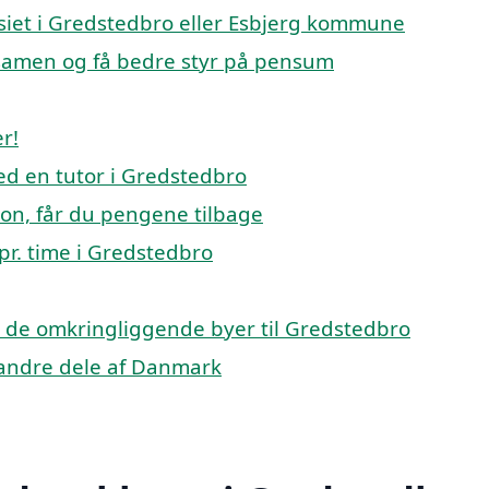
asiet i Gredstedbro eller Esbjerg kommune
ksamen og få bedre styr på pensum
r!
ed en tutor i Gredstedbro
tion, får du pengene tilbage
pr. time i Gredstedbro
p i de omkringliggende byer til Gredstedbro
i andre dele af Danmark