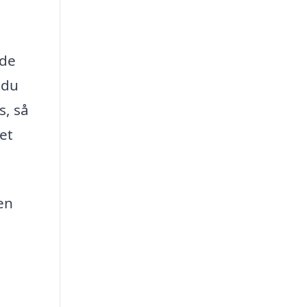
jde
 du
s, så
et
en