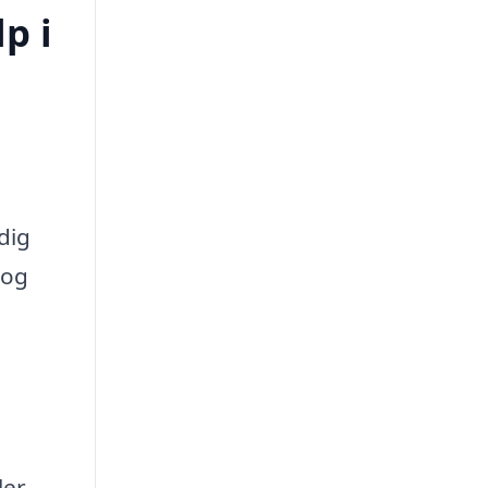
p i
dig
 og
ler