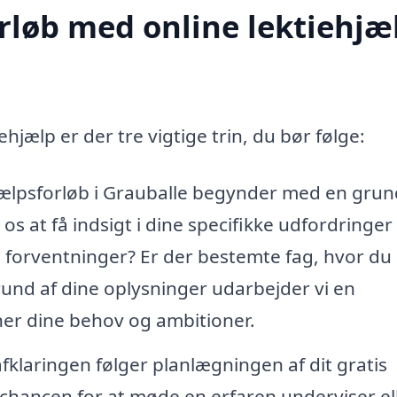
rløb med online lektiehjæl
ehjælp er der tre vigtige trin, du bør følge:
hjælpsforløb i Grauballe begynder med en grun
 os at få indsigt i dine specifikke udfordringer
e forventninger? Er der bestemte fag, hvor du
und af dine oplysninger udarbejder vi en
er dine behov og ambitioner.
fklaringen følger planlægningen af dit gratis
chancen for at møde en erfaren underviser el