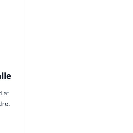
lle
d at
dre.