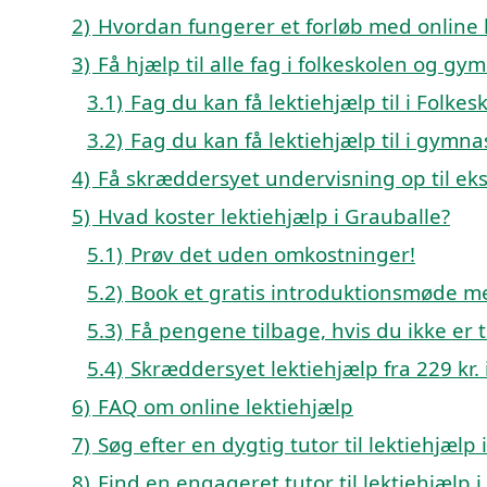
2)
Hvordan fungerer et forløb med online l
3)
Få hjælp til alle fag i folkeskolen og gy
3.1)
Fag du kan få lektiehjælp til i Folk
3.2)
Fag du kan få lektiehjælp til i gymn
4)
Få skræddersyet undervisning op til e
5)
Hvad koster lektiehjælp i Grauballe?
5.1)
Prøv det uden omkostninger!
5.2)
Book et gratis introduktionsmøde me
5.3)
Få pengene tilbage, hvis du ikke er ti
5.4)
Skræddersyet lektiehjælp fra 229 kr. 
6)
FAQ om online lektiehjælp
7)
Søg efter en dygtig tutor til lektiehjælp
8)
Find en engageret tutor til lektiehjælp