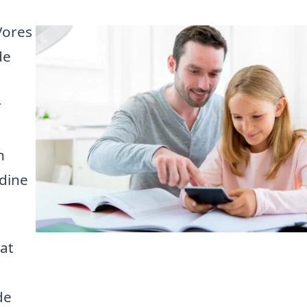
Vores
de
r
n
 dine
 at
de