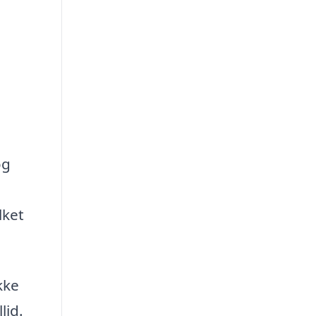
og
lket
kke
lid.