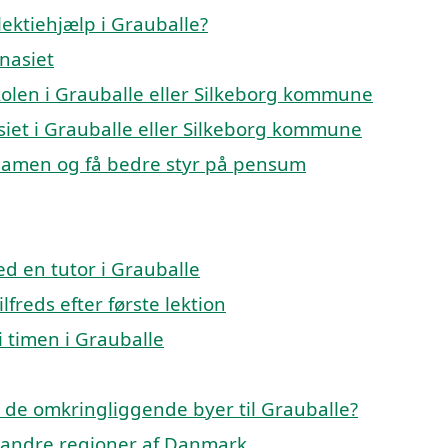
ektiehjælp i Grauballe?
mnasiet
eskolen i Grauballe eller Silkeborg kommune
asiet i Grauballe eller Silkeborg kommune
ksamen og få bedre styr på pensum
d en tutor i Grauballe
lfreds efter første lektion
i timen i Grauballe
 i de omkringliggende byer til Grauballe?
 i andre regioner af Danmark