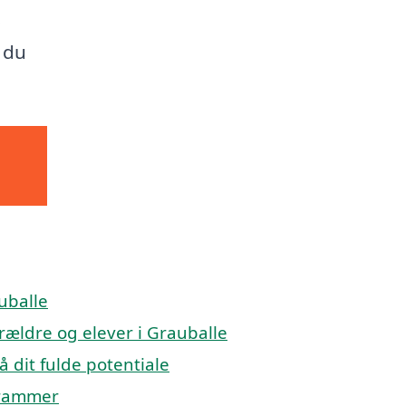
s
å du
.
uballe
orældre og elever i Grauballe
å dit fulde potentiale
 rammer