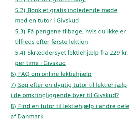
5.2)
Book et gratis indledende møde
med en tutor i Givskud
5.3)
Få pengene tilbage, hvis du ikke er
tilfreds efter første lektion
5.4)
Skræddersyet lektiehjælp fra 229 kr.
per time i Givskud
6)
FAQ om online lektiehjælp
7)
Søg efter en dygtig tutor til lektiehjælp
i de omkringliggende byer til Givskud?
8)
Find en tutor til lektiehjælp i andre dele
af Danmark