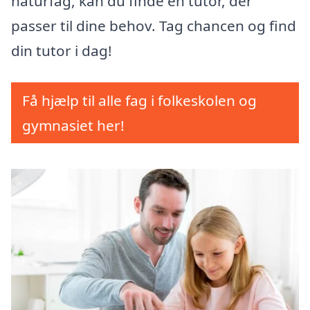
naturfag, kan du finde en tutor, der
passer til dine behov. Tag chancen og find
din tutor i dag!
Få hjælp til alle fag i folkeskolen og
gymnasiet her!