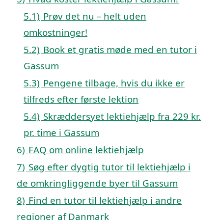
5.1)
Prøv det nu – helt uden
omkostninger!
5.2)
Book et gratis møde med en tutor i
Gassum
5.3)
Pengene tilbage, hvis du ikke er
tilfreds efter første lektion
5.4)
Skræddersyet lektiehjælp fra 229 kr.
pr. time i Gassum
6)
FAQ om online lektiehjælp
7)
Søg efter dygtig tutor til lektiehjælp i
de omkringliggende byer til Gassum
8)
Find en tutor til lektiehjælp i andre
regioner af Danmark