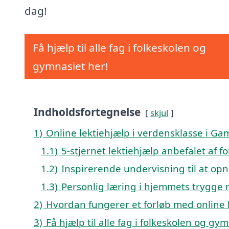
dag!
Få hjælp til alle fag i folkeskolen og
gymnasiet her!
Indholdsfortegnelse
skjul
1)
Online lektiehjælp i verdensklasse i G
1.1)
5-stjernet lektiehjælp anbefalet af 
1.2)
Inspirerende undervisning til at opn
1.3)
Personlig læring i hjemmets trygge
2)
Hvordan fungerer et forløb med online 
3)
Få hjælp til alle fag i folkeskolen og gy