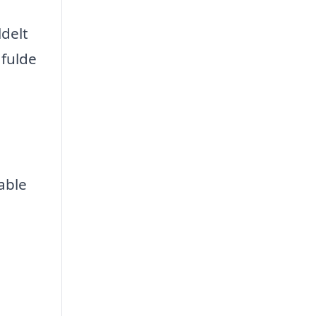
ldelt
 fulde
able