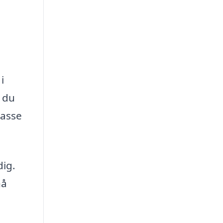
i
m du
passe
dig.
nå