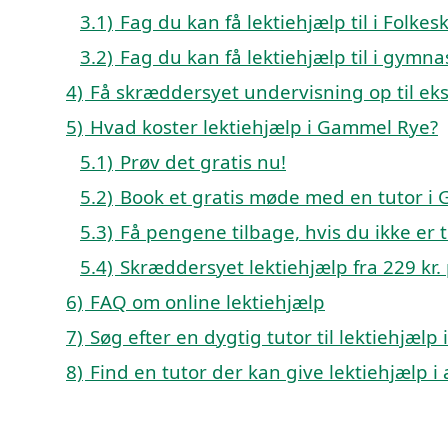
3.1)
Fag du kan få lektiehjælp til i Fol
3.2)
Fag du kan få lektiehjælp til i gym
4)
Få skræddersyet undervisning op til e
5)
Hvad koster lektiehjælp i Gammel Rye?
5.1)
Prøv det gratis nu!
5.2)
Book et gratis møde med en tutor i
5.3)
Få pengene tilbage, hvis du ikke er ti
5.4)
Skræddersyet lektiehjælp fra 229 kr.
6)
FAQ om online lektiehjælp
7)
Søg efter en dygtig tutor til lektiehjæl
8)
Find en tutor der kan give lektiehjælp 