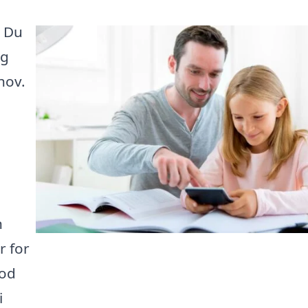
? Du
ig
hov.
n
r for
mod
i