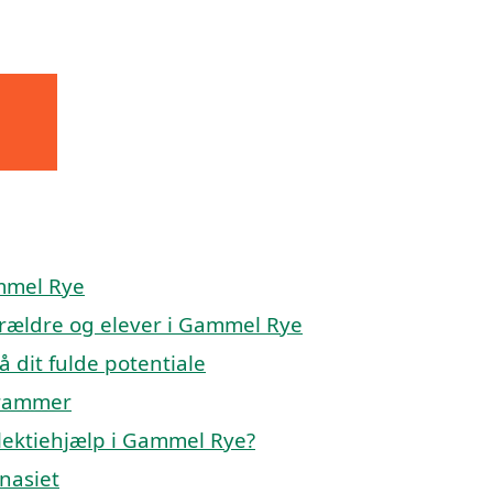
ammel Rye
forældre og elever i Gammel Rye
å dit fulde potentiale
 rammer
lektiehjælp i Gammel Rye?
mnasiet