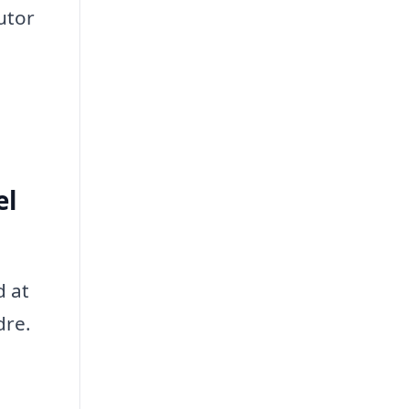
utor
el
d at
dre.