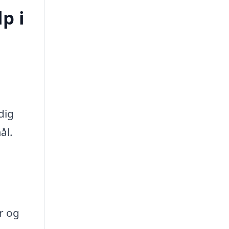
p i
dig
ål.
r og