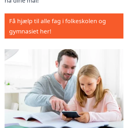
nå dine mål!
Få hjælp til alle fag i folkeskolen og
gymnasiet her!