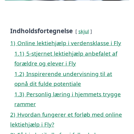
Indholdsfortegnelse
skjul
1)
Online lektiehjælp i verdensklasse i Fly
1.1)
5-stjernet lektiehjælp anbefalet af
forældre og elever i Fly
1.2)
Inspirerende undervisning til at
opnå dit fulde potentiale
1.3)
Personlig læring i hjemmets trygge
rammer
2)
Hvordan fungerer et forløb med online
lektiehjælp i Fly?