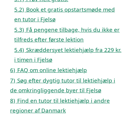
5.2)
Book et gratis opstartsmøde med
en tutor i Fjelsø
5.3)
Få pengene tilbage, hvis du ikke er
tilfreds efter første lektion
5.4)
Skræddersyet lektiehjælp fra 229 kr.
i timen i Fjelsø
6)
FAQ om online lektiehjælp
7)
Søg efter dygtig tutor til lektiehjælp i
de omkringliggende byer til Fjelsø
8)
Find en tutor til lektiehjælp i andre
regioner af Danmark