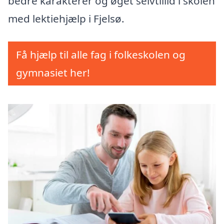
bedre karakterer og øget selvtillid i skolen
med lektiehjælp i Fjelsø.
Få hjælp til alle fag i folkeskolen og
gymnasiet her!