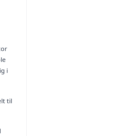
tor
le
g i
t til
l