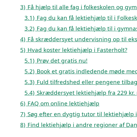
3)
Få hjælp til alle fag i folkeskolen og gy
3.1)
Fag du kan få lektiehjælp til i Folk
3.2)
Fag du kan få lektiehjælp til i gymn
4)
Få skræddersyet undervisning op til e
5)
Hvad koster lektiehjælp i Fasterholt?
5.1)
Prøv det gratis nu!
5.2)
Book et gratis indledende møde med 
5.3)
Fuld tilfredshed eller pengene tilba
5.4)
Skræddersyet lektiehjælp fra 229 kr. p
6)
FAQ om online lektiehjælp
7)
Søg efter en dygtig tutor til lektiehjælp
8)
Find lektiehjælp i andre regioner af D