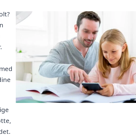
olt?
en
g
.
g med
dine
ige
tte,
det.