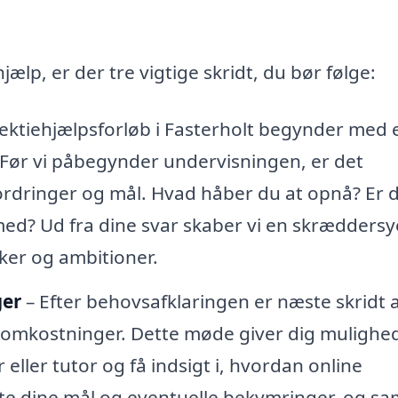
hjælp, er der tre vigtige skridt, du bør følge:
 lektiehjælpsforløb i Fasterholt begynder med 
. Før vi påbegynder undervisningen, er det
ordringer og mål. Hvad håber du at opnå? Er 
ed? Ud fra dine svar skaber vi en skræddersy
ker og ambitioner.
ger
– Efter behovsafklaringen er næste skridt 
omkostninger. Dette møde giver dig mulighe
 eller tutor og få indsigt i, hvordan online
øfte dine mål og eventuelle bekymringer, og 