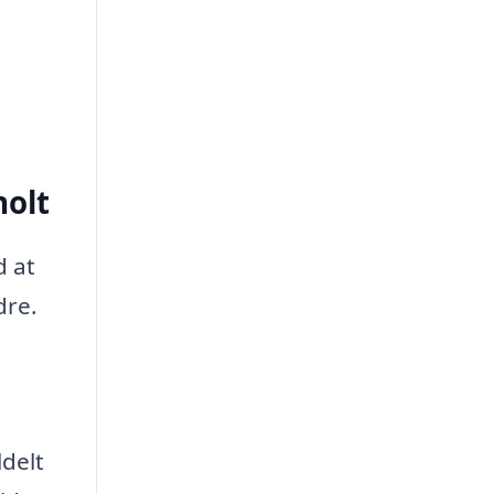
holt
d at
dre.
ldelt