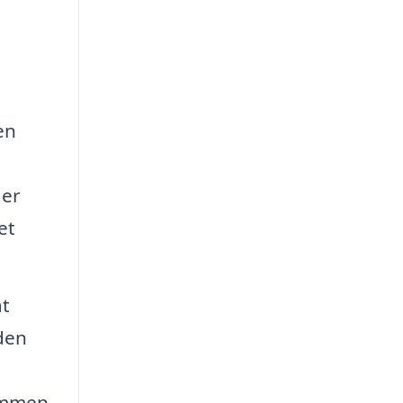
en
der
et
at
den
sammen