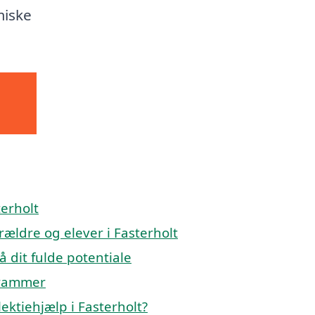
miske
terholt
orældre og elever i Fasterholt
å dit fulde potentiale
 rammer
ektiehjælp i Fasterholt?