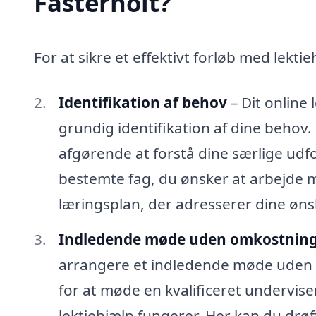
Fasterholt?
For at sikre et effektivt forløb med lektie
Identifikation af behov
– Dit online
grundig identifikation af dine behov
afgørende at forstå dine særlige udf
bestemte fag, du ønsker at arbejde m
læringsplan, der adresserer dine øns
Indledende møde uden omkostnin
arrangere et indledende møde uden 
for at møde en kvalificeret underviser
lektiehjælp fungerer. Her kan du dr