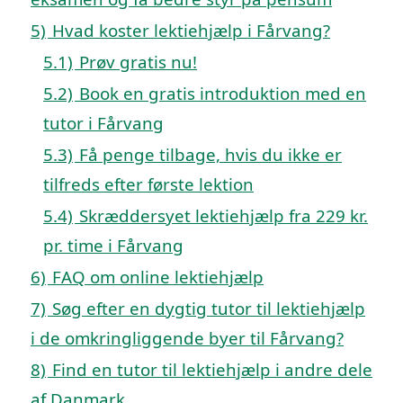
5)
Hvad koster lektiehjælp i Fårvang?
5.1)
Prøv gratis nu!
5.2)
Book en gratis introduktion med en
tutor i Fårvang
5.3)
Få penge tilbage, hvis du ikke er
tilfreds efter første lektion
5.4)
Skræddersyet lektiehjælp fra 229 kr.
pr. time i Fårvang
6)
FAQ om online lektiehjælp
7)
Søg efter en dygtig tutor til lektiehjælp
i de omkringliggende byer til Fårvang?
8)
Find en tutor til lektiehjælp i andre dele
af Danmark