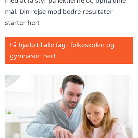
med at få styr på lektierne og opnå dine
mål. Din rejse mod bedre resultater
starter her!
Få hjælp til alle fag i folkeskolen og
gymnasiet her!