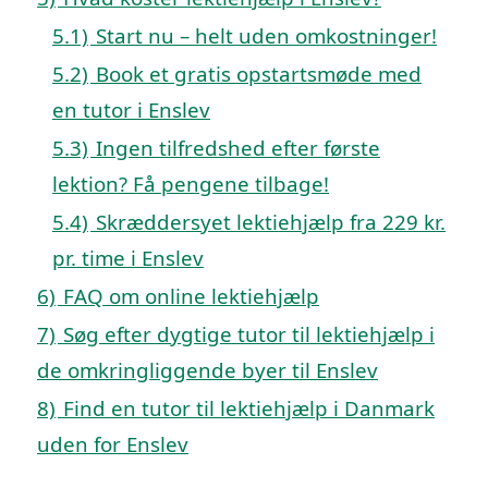
5.1)
Start nu – helt uden omkostninger!
5.2)
Book et gratis opstartsmøde med
en tutor i Enslev
5.3)
Ingen tilfredshed efter første
lektion? Få pengene tilbage!
5.4)
Skræddersyet lektiehjælp fra 229 kr.
pr. time i Enslev
6)
FAQ om online lektiehjælp
7)
Søg efter dygtige tutor til lektiehjælp i
de omkringliggende byer til Enslev
8)
Find en tutor til lektiehjælp i Danmark
uden for Enslev