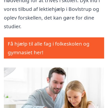
nødvendig for at trives i skolen. Dyk ind i
vores tilbud af lektiehjælp i Bovlstrup og
oplev forskellen, det kan gøre for dine
studier.
Få hjælp til alle fag i folkeskolen og
gymnasiet her!