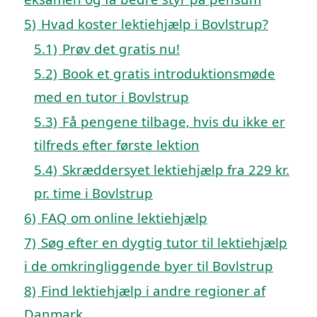
5)
Hvad koster lektiehjælp i Bovlstrup?
5.1)
Prøv det gratis nu!
5.2)
Book et gratis introduktionsmøde
med en tutor i Bovlstrup
5.3)
Få pengene tilbage, hvis du ikke er
tilfreds efter første lektion
5.4)
Skræddersyet lektiehjælp fra 229 kr.
pr. time i Bovlstrup
6)
FAQ om online lektiehjælp
7)
Søg efter en dygtig tutor til lektiehjælp
i de omkringliggende byer til Bovlstrup
8)
Find lektiehjælp i andre regioner af
Danmark