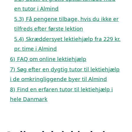
en tutor i Almind
5.3)
Få pengene tilbage, hvis du ikke er
tilfreds efter første lektion
5.4)
Skræddersyet lektiehjælp fra 229 kr.
pr. time i Almind
6)
FAQ om online lektiehjælp
7)
Søg efter en dygtig tutor til lektiehjælp
i de omkringliggende byer til Almind
8)
Find en erfaren tutor til lektiehjælp i
hele Danmark