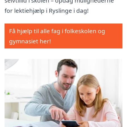
selvtillid i skolen – opdag mulighederne
for lektiehjælp i Ryslinge i dag!
Få hjælp til alle fag i folkeskolen og
gymnasiet her!