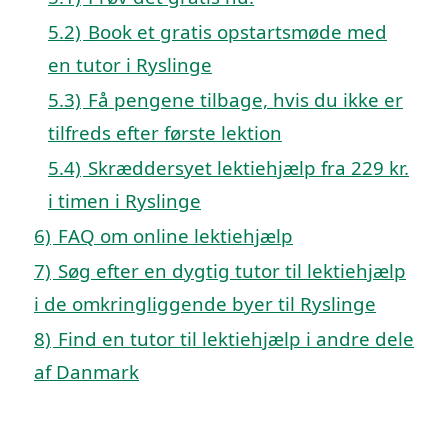
5.2)
Book et gratis opstartsmøde med
en tutor i Ryslinge
5.3)
Få pengene tilbage, hvis du ikke er
tilfreds efter første lektion
5.4)
Skræddersyet lektiehjælp fra 229 kr.
i timen i Ryslinge
6)
FAQ om online lektiehjælp
7)
Søg efter en dygtig tutor til lektiehjælp
i de omkringliggende byer til Ryslinge
8)
Find en tutor til lektiehjælp i andre dele
af Danmark