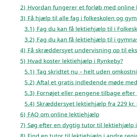
2)
Hvordan fungerer et forløb med online 
3)
Få hjælp til alle fag i folkeskolen og gy
3.1)
Fag du kan få lektiehjælp til i Fol
3.2)
Fag du kan få lektiehjælp til i gym
4)
Få skræddersyet undervisning op til e
5)
Hvad koster lektiehjælp i Rynkeby?
5.1)
Tag skridtet nu – helt uden omkostn
5.2)
Aftal et gratis indledende møde med
5.3)
Fornøjet eller pengene tilbage efter 
5.4)
Skræddersyet lektiehjælp fra 229 kr. 
6)
FAQ om online lektiehjælp
7)
Søg efter en dygtig tutor til lektiehjæl
8)
Find en tutor til lektiehjælp i andre re