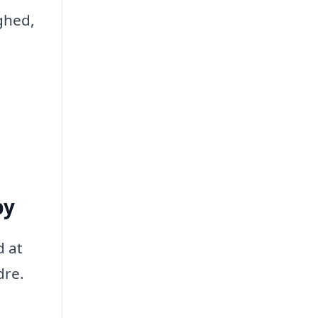
ghed,
by
d at
dre.