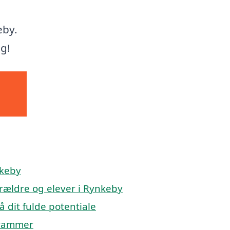
eby.
ag!
nkeby
orældre og elever i Rynkeby
å dit fulde potentiale
 rammer