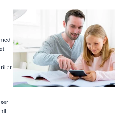
g med
et
til at
sser
til