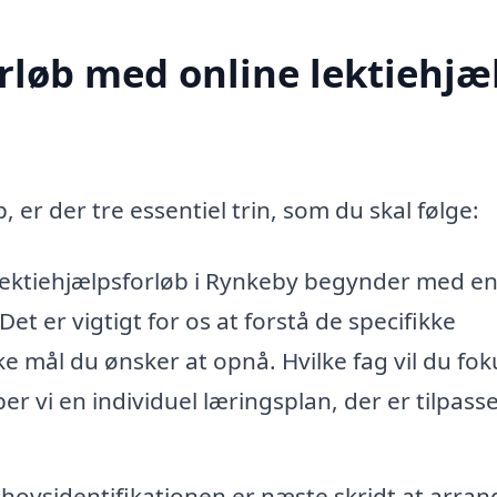
rløb med online lektiehjæl
, er der tre essentiel trin, som du skal følge:
 lektiehjælpsforløb i Rynkeby begynder med e
et er vigtigt for os at forstå de specifikke
ke mål du ønsker at opnå. Hvilke fag vil du fo
er vi en individuel læringsplan, der er tilpass
ehovsidentifikationen er næste skridt at arran