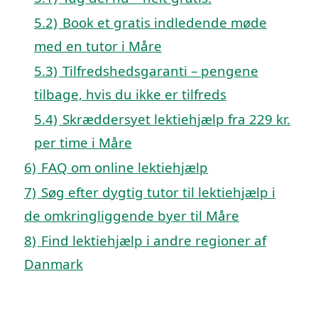
5.2)
Book et gratis indledende møde
med en tutor i Måre
5.3)
Tilfredshedsgaranti – pengene
tilbage, hvis du ikke er tilfreds
5.4)
Skræddersyet lektiehjælp fra 229 kr.
per time i Måre
6)
FAQ om online lektiehjælp
7)
Søg efter dygtig tutor til lektiehjælp i
de omkringliggende byer til Måre
8)
Find lektiehjælp i andre regioner af
Danmark