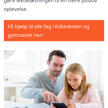
gøre lektielæsningen til en mere positiv
oplevelse.
Få hjælp til alle fag i folkeskolen og
gymnasiet her!